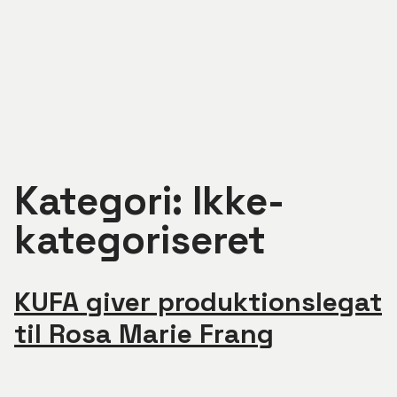
Luk menu
Kategori:
Ikke-
kategoriseret
Rådgivning
KUFA orienterer
KUFA giver produktionslegat
Om KUFA
til Rosa Marie Frang
Kontakt