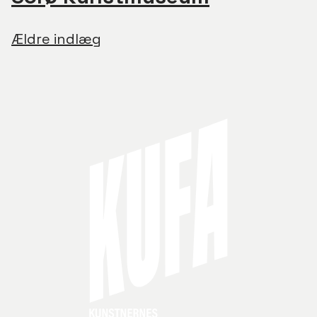
Navigation
Ældre indlæg
til
indlæg