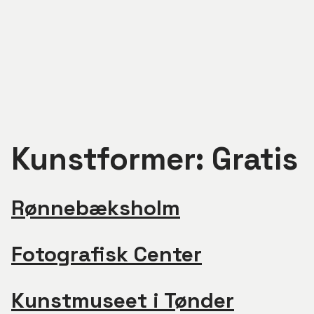
Luk menu
Kunstformer:
Gratis
Rådgivning
Rønnebæksholm
KUFA orienterer
Om KUFA
Fotografisk Center
Kontakt
Kunstmuseet i Tønder