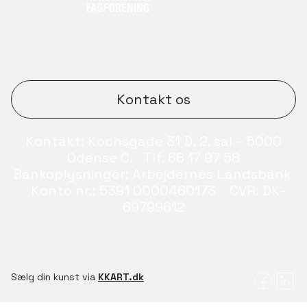
Kontakt os
Kontakt: Kochsgade 31 D, 2. sal – 5000
Odense C. Tlf. 66 17 97 58
Bankoplysninger: Arbejdernes Landsbank
Konto nr.: 5391 0000460173 CVR: DK-
69799612
LOG IND
Sælg din kunst via
KKART.dk