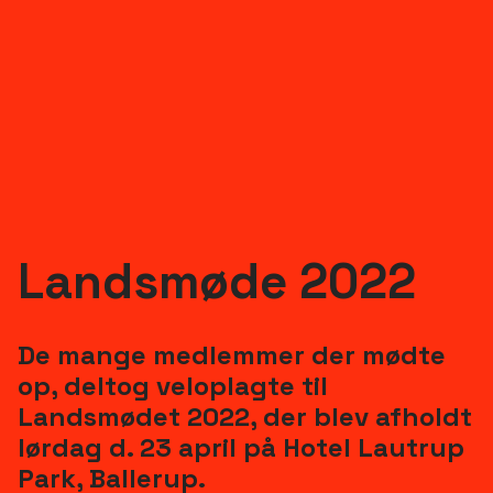
Luk menu
Landsmøde 2022
Rådgivning
De mange medlemmer der mødte
KUFA orienterer
op, deltog veloplagte til
Om KUFA
Landsmødet 2022, der blev afholdt
Kontakt
lørdag d. 23 april på Hotel Lautrup
Park, Ballerup.