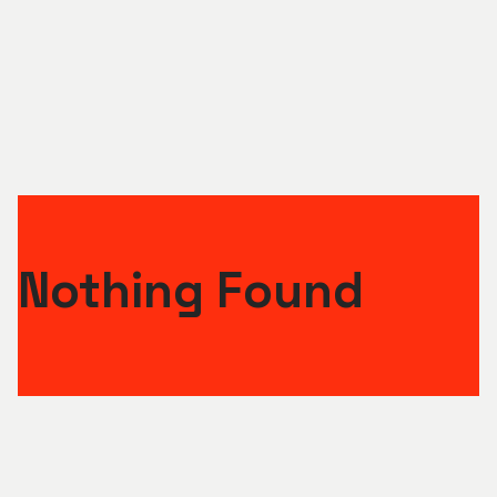
Luk menu
Nothing Found
Rådgivning
KUFA orienterer
Om KUFA
Kontakt