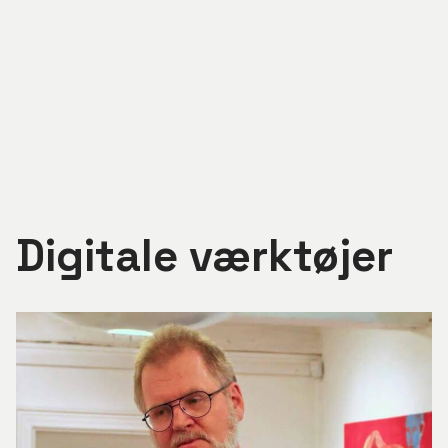
Luk menu
Digitale værktøjer
Rådgivning
KUFA orienterer
Om KUFA
Kontakt